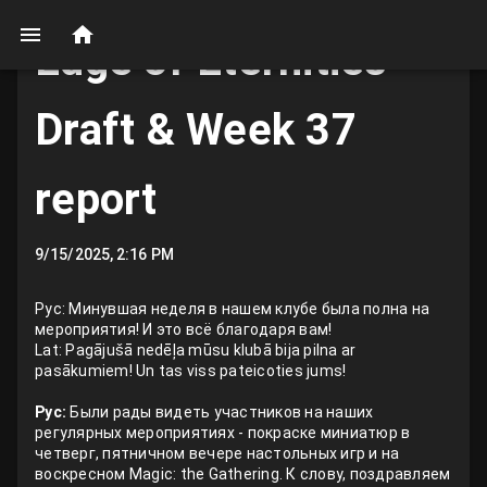
Edge of Eternities
Draft & Week 37
report
9/15/2025, 2:16 PM
Рус: Минувшая неделя в нашем клубе была полна на
мероприятия! И это всё благодаря вам!
Lat:
Pagājušā nedēļa mūsu klubā bija pilna ar
pasākumiem! Un tas viss pateicoties jums!
Рус:
Были рады видеть участников на наших
регулярных мероприятиях - покраске миниатюр в
четверг, пятничном вечере настольных игр и на
воскресном Magic: the Gathering. К слову, поздравляем