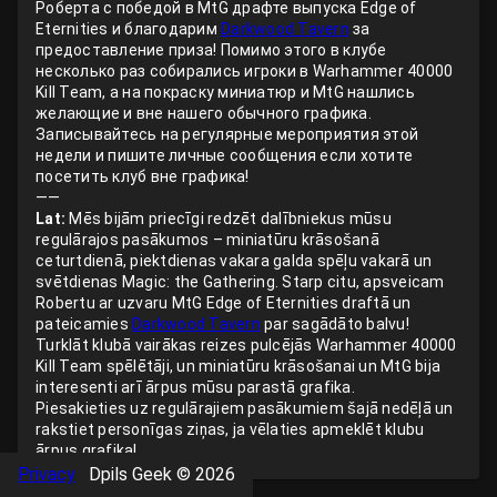
Роберта с победой в MtG драфте выпуска Edge of
Eternities и благодарим
Darkwood Tavern
за
предоставление приза! Помимо этого в клубе
несколько раз собирались игроки в Warhammer 40000
Kill Team, а на покраску миниатюр и MtG нашлись
желающие и вне нашего обычного графика.
Записывайтесь на регулярные мероприятия этой
недели и пишите личные сообщения если хотите
посетить клуб вне графика!
——
Lat:
Mēs bijām priecīgi redzēt dalībniekus mūsu
regulārajos pasākumos – miniatūru krāsošanā
ceturtdienā, piektdienas vakara galda spēļu vakarā un
svētdienas Magic: the Gathering. Starp citu, apsveicam
Robertu ar uzvaru MtG Edge of Eternities draftā un
pateicamies
Darkwood Tavern
par sagādāto balvu!
Turklāt klubā vairākas reizes pulcējās Warhammer 40000
Kill Team spēlētāji, un miniatūru krāsošanai un MtG bija
interesenti arī ārpus mūsu parastā grafika.
Piesakieties uz regulārajiem pasākumiem šajā nedēļā un
rakstiet personīgas ziņas, ja vēlaties apmeklēt klubu
ārpus grafika!
Privacy
Dpils Geek ©
2026