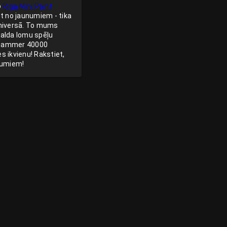
o
Riga Mini Paint
et no jaunumiem - tika
universā. To mums
galda lomu spēļu
arhammer 40000
s ikvienu! Rakstiet,
unumiem!