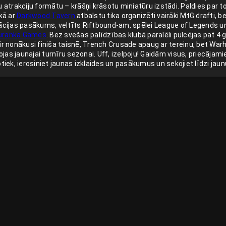
nu atrakciju formātu – krāšņi krāsotu miniatūru izstādi. Paldies par t
kā ar
Darkwood Tavern
atbalstu tika organizēti vairāki MtG drafti, b
cijas pasākums, veltīts Riftbound-am, spēlei League of Legends 
uranka Games
. Bez svešas palīdzības klubā paralēli pulcējas pat 4 
a ir nonākusi finiša taisnē, Trench Crusade apaug ar tereinu, bet W
jas jaunajai turnīru sezonai. Uff, izelpoju! Gaidām visus, priecājamie
notiek, ierosiniet jaunas izklaides un pasākumus un sekojiet līdzi ja