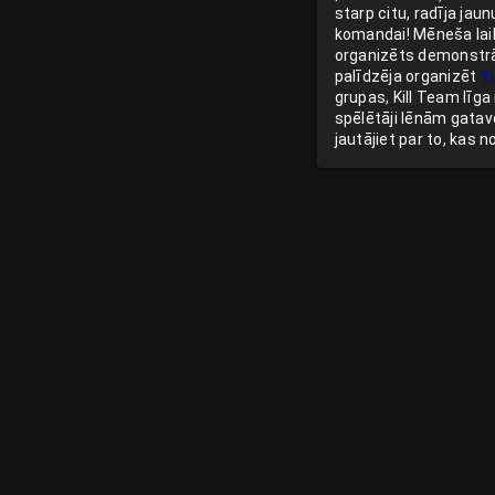
starp citu, radīja jau
komandai! Mēneša lai
organizēts demonstrā
palīdzēja organizēt
Y
grupas, Kill Team līg
spēlētāji lēnām gatavo
jautājiet par to, kas 