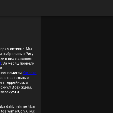
 прям активно. Мы
и выбрались в Ригу
ухи в виде дисплея
t
. За месяц провели
ли
м нам помогли
Yuranka
ков в настольные
ет террейном, а
охнул! Всех ждём,
азвлекухи и
ba dalībnieki ne tikai
ītos WinterCon X, kur,