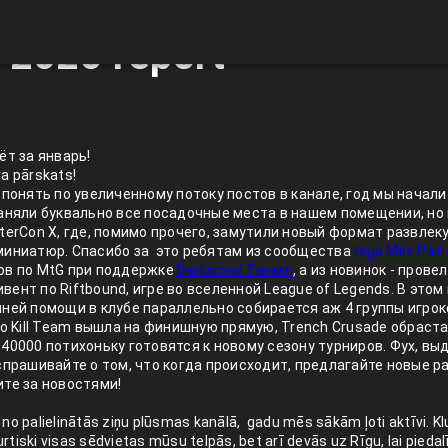
 2026 report
ёт за январь!
ra pārskats!
 понять по увеличенному потоку постов в канале, год мы начали
аняли буквально все посадочные места в нашем помещении, но 
terCon X, где, помимо прочего, замутили новый формат развлек
миниатюр. Спасибо за это ребятам из сообщества
Riga Mini Pain
ов по MtG при поддержке
Darkwood Tavern
, а из новинок - прове
ент по Riftbound, игре во вселенной League of Legends. В это
нней помощи в клубе параллельно собирается аж 4 группы игро
по Kill Team вышла на финишную прямую, Trench Crusade обраста
40000 потихоньку готовятся к новому сезону турниров. Фух, выд
спрашивайте о том, что когда происходит, предлагайте новые р
те за новостями!
 no palielinātās ziņu plūsmas kanālā, gadu mēs sākām ļoti aktīvi. Klu
rtiski visas sēdvietas mūsu telpās, bet arī devās uz Rīgu, lai piedal