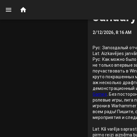
January
2/12/2026, 8:16 AM
Рус: Запоздалый отч
Lat: Aizkavējies janvā
Рус: Как можно было
не только впервые з
поучаствовать в Win
круто покрашенных 
аж несколько драфт
демонстрационный ив
Games
. Без посторо
ролевые игры, лига 
игроки в Warhammer 
всем рады! Пишите, 
мероприятия и следи
Lat: Kā varēja saprast
pirmo reizi aizņēma bu