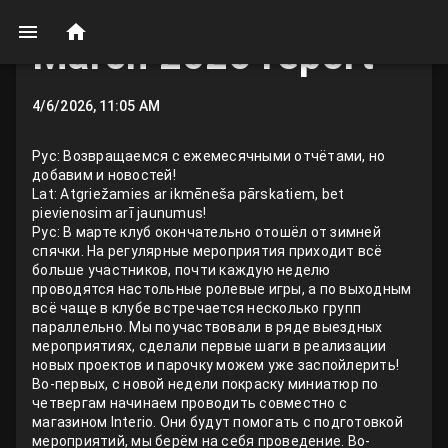
March 2026 report
4/6/2026, 11:05 AM
Рус: Возвращаемся с ежемесячными отчётами, но
добавим и новостей!
Lat: Atgriežamies ar ikmēneša pārskatiem, bet
pievienosim arī jaunumus!
Рус: В марте клуб окончательно отошёл от зимней
спячки. На регулярные мероприятия приходит всё
больше участников, почти каждую неделю
проводятся настольные ролевые игры, а по выходным
всё чаще в клубе встречается несколько групп
параллельно. Мы поучаствовали в ряде выездных
мероприятиях, сделали первые шаги в реализации
новых проектов и парочку можем уже заспойлерить!
Во-первых, с новой недели покраску миниатюр по
четвергам начинаем проводить совместно с
магазином Interio. Они будут помогать с подготовкой
мероприятий, мы берём на себя проведение. Во-