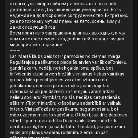
вторых, уже скоро пойдём рассказывать о нашей
деятельности в Даугавпилсский университет. Есть
надежда на долгосрочное сотрудничество. В-третьих,
уже потихоньку мутим планы на лето, осень, зиму и
даже следующий год.
Всем приятного завершения длинных выходных, а мы
вам ниже ещё немного подробностей о предстоящих
мероприятиях подкинем!
———
Lat: Martā klubs beidzot ir pamodies no ziemas miega.
Regulārajos pasākumos piedalās arvien vairāk dalībnieku,
gandrīz katru nedēļu notiek galda lomu spēles, bet
brīvdienās klubā arvien biežāk vienlaikus tiekas vairākas
grupas. Mēs piedalījāmies vairākos izbraukuma
pasākumos, spērām pirmos soļus jaunu projektu
īstenošanā un par dažiem no tiem jau varam atklāt
nelielu spoileru! Pirmkārt, no šīs nedēļas ceturtdienās
sāksim rīkot miniatūru krāsošanu sadarbībā ar veikalu
Interio. Viņi palīdzēs ar pasākumu sagatavošanu, bet
mēs uzņemsimies to vadīšanu. Otrkārt, jau drīz dosimies
stāstīt par mūsu darbību Daugavpils Universitātē. Ir
cerības uz ilgtermiņa sadarbību. Treškārt, jau pamazām
veidojam plānus vasarai, rudenim, ziemai un pat