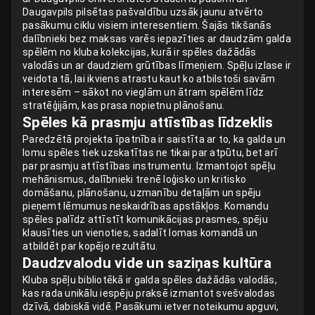
Daugavpils pilsētas pašvaldību uzsāk jaunu atvērto
pasākumu ciklu visiem interesentiem. Šajās tikšanās
dalībnieki bez maksas varēs iepazīties ar daudzām galda
spēlēm no kluba kolekcijas, kurā ir spēles dažādās
valodās un ar daudziem grūtības līmeņiem. Spēļu izlase ir
veidota tā, lai ikviens atrastu kaut ko atbilstoši savām
interesēm – sākot no vieglām un ātram spēlēm līdz
stratēģijām, kas prasa nopietnu plānošanu.
Spēles kā prasmju attīstības līdzeklis
Paredzētā projekta īpatnība ir saistīta ar to, ka galda un
lomu spēles tiek uzskatītas ne tikai par atpūtu, bet arī
par prasmju attīstības instrumentu. Izmantojot spēļu
mehānismus, dalībnieki trenē loģisko un kritisko
domāšanu, plānošanu, uzmanību detaļām un spēju
pieņemt lēmumus neskaidrības apstākļos. Komandu
spēles palīdz attīstīt komunikācijas prasmes, spēju
klausīties un vienoties, sadalīt lomas komandā un
atbildēt par kopējo rezultātu.
Daudzvalodu vide un saziņas kultūra
Kluba spēļu bibliotēkā ir galda spēles dažādās valodās,
kas rada unikālu iespēju praksē izmantot svešvalodas
dzīvā, dabiskā vidē. Pasākumi ietver noteikumu apguvi,