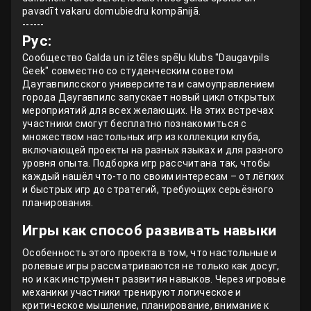
pavadīt vakaru domubiedru kompānijā.
------
Рус:
Сообщество Galda un iztēles spēļu klubs "Daugavpils
Geek" совместно со студенческим советом
Даугавпилсского университета и самоуправлением
города Даугавпилс запускает новый цикл открытых
мероприятий для всех желающих. На этих встречах
участники смогут бесплатно познакомиться с
множеством настольных игр из коллекции клуба,
включающей проекты на разных языках и для разного
уровня опыта. Подборка игр рассчитана так, чтобы
каждый нашёл что‑то по своим интересам – от лёгких
и быстрых игр до стратегий, требующих серьёзного
планирования.
Игры как способ развивать навыки
Особенность этого проекта в том, что настольные и
ролевые игры рассматриваются не только как досуг,
но и как инструмент развития навыков. Через игровые
механики участники тренируют логическое и
критическое мышление, планирование, внимание к