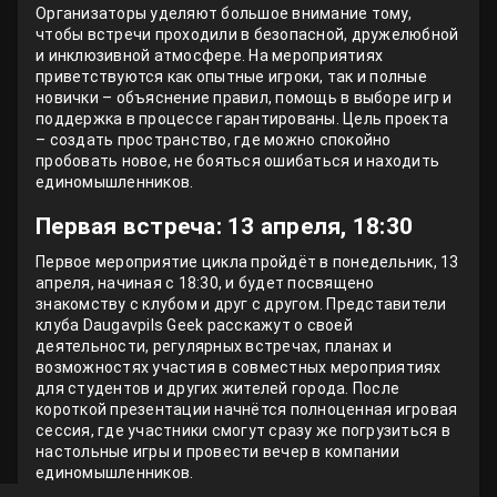
Организаторы уделяют большое внимание тому,
чтобы встречи проходили в безопасной, дружелюбной
и инклюзивной атмосфере. На мероприятиях
приветствуются как опытные игроки, так и полные
новички – объяснение правил, помощь в выборе игр и
поддержка в процессе гарантированы. Цель проекта
– создать пространство, где можно спокойно
пробовать новое, не бояться ошибаться и находить
единомышленников.
Первая встреча: 13 апреля, 18:30
Первое мероприятие цикла пройдёт в понедельник, 13
апреля, начиная с 18:30, и будет посвящено
знакомству с клубом и друг с другом. Представители
клуба Daugavpils Geek расскажут о своей
деятельности, регулярных встречах, планах и
возможностях участия в совместных мероприятиях
для студентов и других жителей города. После
короткой презентации начнётся полноценная игровая
сессия, где участники смогут сразу же погрузиться в
настольные игры и провести вечер в компании
единомышленников.