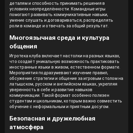
деталям и способность принимать решения в
условиях неопределённости. Командные игры
помогают развивать коммуникативные навыки,
умение слушать и договариваться, распределять
роли в команде и отвечать за общий результат.
Многоязычная среда и культура
общения
Игротека клуба включает настолки на разных языках,
что создаёт уникальную возможность практиковать
иностранные языки в живом, естественном формате.
Мероприятия подразумевают изучение правил,
обсужение стратегии и общение за игровым столом на
латышском, русском и английском языках, укрепляя
уверенность в себе и развитие навыков
коммуникации. Такой формат особенно полезен
студентам и школьникам, которым важно совместить
обучение с неформальным и приятным досугом.
Безопасная и дружелюбная
атмосфера