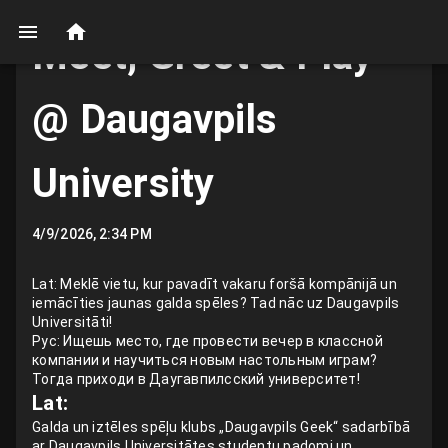
Meet, Greet & Play
@ Daugavpils
University
4/9/2026, 2:34 PM
Lat: Meklē vietu, kur pavadīt vakaru foršā kompānijā un
iemācīties jaunas galda spēles? Tad nāc uz Daugavpils
Universitāti!
Рус: Ищешь место, где провести вечер в классной
компании и научиться новым настольным играм?
Тогда приходи в Даугавпилсский университет!
Lat:
Galda un iztēles spēļu klubs „Daugavpils Geek“ sadarbībā
ar Daugavpils Universitātes studentu padomi un