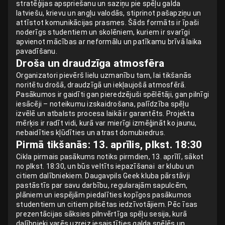
stratēģijas apspriešanu un saziņu pie spēļu galda
latviešu, krievu un angļu valodās, stiprinot pašapziņu un
attīstot komunikācijas prasmes. Šāds formāts ir īpaši
noderīgs studentiem un skolēniem, kuriem ir svarīgi
apvienot mācības ar neformālu un patīkamu brīvā laika
pavadīšanu.
Droša un draudzīga atmosfēra
Organizatori pievērš lielu uzmanību tam, lai tikšanās
noritētu drošā, draudzīgā un iekļaujošā atmosfērā.
Pasākumos ir gaidīti gan pieredzējuši spēlētāji, gan pilnīgi
iesācēji – noteikumu izskaidrošana, palīdzība spēļu
izvēlē un atbalsts procesa laikā ir garantēts. Projekta
mērķis ir radīt vidi, kurā var mierīgi izmēģināt ko jaunu,
nebaidīties kļūdīties un atrast domubiedrus.
Pirmā tikšanās: 13. aprīlis, plkst. 18:30
Cikla pirmais pasākums notiks pirmdien, 13. aprīlī, sākot
no plkst. 18:30, un būs veltīts iepazīšanai ar klubu un
citiem dalībniekiem. Daugavpils Geek kluba pārstāvji
pastāstīs par savu darbību, regularajām sapulcēm,
plāniem un iespējām piedalīties kopīgos pasākumos
studentiem un citiem pilsētas iedzīvotājiem. Pēc īsas
prezentācijas sāksies pilnvērtīga spēļu sesija, kurā
dalībnieki varēs uzreiz iesaistīties galda spēlēs un