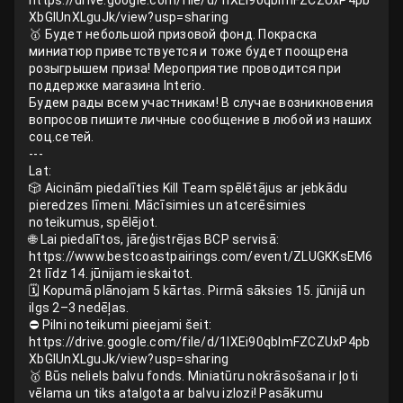
https://drive.google.com/file/d/1IXEi90qbImFZCZUxP4pb
XbGlUnXLguJk/view?usp=sharing
🥇 Будет небольшой призовой фонд. Покраска
миниатюр приветствуется и тоже будет поощрена
розыгрышем приза! Мероприятие проводится при
поддержке магазина Interio.
Будем рады всем участникам! В случае возникновения
вопросов пишите личные сообщение в любой из наших
соц.сетей.
---
Lat:
🎲 Aicinām piedalīties Kill Team spēlētājus ar jebkādu
pieredzes līmeni. Mācīsimies un atcerēsimies
noteikumus, spēlējot.
🌐 Lai piedalītos, jāreģistrējas BCP servisā:
https://www.bestcoastpairings.com/event/ZLUGKKsEM6
2t līdz 14. jūnijam ieskaitot.
🗓 Kopumā plānojam 5 kārtas. Pirmā sāksies 15. jūnijā un
ilgs 2–3 nedēļas.
⛔️ Pilni noteikumi pieejami šeit:
https://drive.google.com/file/d/1IXEi90qbImFZCZUxP4pb
XbGlUnXLguJk/view?usp=sharing
🥇 Būs neliels balvu fonds. Miniatūru nokrāsošana ir ļoti
vēlama un tiks atalgota ar balvu izlozi! Pasākumu