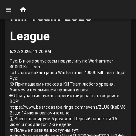
Kill Team 2026
League
5/22/2026, 11:20 AM
Рус: В июне запускаем новую лигу по Warhammer
40000 Kill Team!
Lat: Jūnijā sākam jaunu Warhammer 40000 Kill Team līgu!
Рус:
🎲 Приглашаем игроков в Kill Team любого уровня.
Учимся и вспоминаем правила играя.
🌐 Для участия нужно зарегистрировать на сервисе
BCP:
https://www.bestcoastpairings.com/event/ZLUGKKsEM6
2t до 14 июня включительно.
🗓 Всего планируем 5 раундов. Первый начнётся 15
июня и продлится 2-3 недели.
⛔️ Полные правила доступны тут: